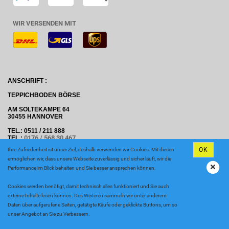
WIR VERSENDEN MIT
ANSCHRIFT :
TEPPICHBODEN BÖRSE
AM SOLTEKAMPE 64
30455 HANNOVER
TEL.: 0511 / 211 888
0176 / 568 30 467
TEL.:
OK
Ihre Zufriedenheit ist unser Ziel, deshalb verwenden wir Cookies. Mit diesen
E-MAIL: INFO@TEPPICHBODEN-BOERSE.D
E
ermöglichen wir, dass unsere Webseite zuverlässig und sicher läuft, wir die
ÖFFNUGSZEITEN
Performance im Blick behalten und Sie besser ansprechen können.
MONTAG BIS FREITAG: 09.00 - 18.00 UHR
SAMSTAG 09.00 - 13:00 UHR
Cookies werden benötigt, damit technisch alles funktioniert und Sie auch
externe Inhalte lesen können. Des Weiteren sammeln wir unter anderem
Daten über aufgerufene Seiten, getätigte Käufe oder geklickte Buttons, um so
unser Angebot an Sie zu Verbessern.