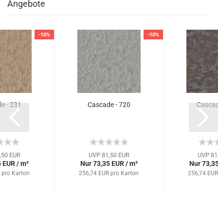
Angebote
-10%
-10%
e - 231
Cascade - 720
Cascad
,50 EUR
UVP 81,50 EUR
UVP 81
 EUR / m²
Nur 73,35 EUR / m²
Nur 73,35
 pro Karton
256,74 EUR pro Karton
256,74 EUR