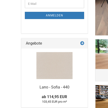
Click - 0
Fliesen - Tretford - Interland
Nadelvlies NV 300
Click - Pu
Fliesen - Tretford - Interlife
Click - Pu
ANMELDEN
Angebote
Lano - Sofia - 440
ab 114,95 EUR
103,45 EUR pro m²