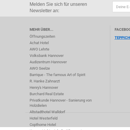
Melden Sie sich für
unseren
Newsletter an:
MEHR ÜBER...
FACEBO
Öffnungszeiten
TEPPIC
Achat Hotel
AWO Lehrte
Volksbank Hannover
Audizentrum Hannover
AWO Seelze
Barrique - The famous Art of Spirit
R. Hanke Zahnarzt
Henry's Hannover
Burchard Real Estate
Privatkunde Hannover - Sanierung von
Holzdielen
Altstadthotel Walldorf
Hotel Westerfeld
Copthorne Hotel