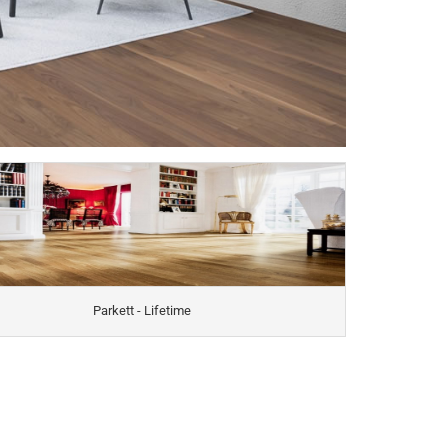
a Nova zum
k
Parkett - Lifetime