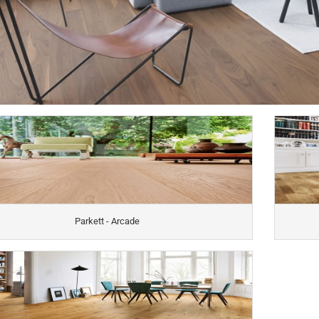
,55 mm Coretec Authentics
Tretford - Läufer - Interlife
0,55 mm - Dryback - Verona 2028
rline Evo Presto
Tretford - Teppiche - Leinenbordüre
0,30 mm - LVT - Pretty
rline Evo Comodo Multilayer
Tretford - Teppiche - Wollfilzbordüre
Tretford - Stufenmatten - Abgerundet
Tretford - Stuffenmatten - Eckig
Tretford - Sockelleiste 5,00 Meter
Tretford - Sockelleiste 10,00 Meter
Tarkett - Venetto xf² Linoleum - Belag
Korkbodenbelag Cas
Klicken
Casa Nova KlebeKor
Parkett - Arcade