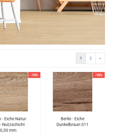
1
2
»
a Nova zum
-10%
-10%
k
n - Eiche Natur
Berlin - Eiche
- Nutzschicht
Dunkelbraun 011
0,30 mm