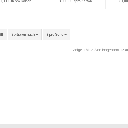
1,00 EUR pro Karton
81,00 EUR pro Karton
81,00
Sortieren nach
8 pro Seite
Zeige
1
bis
8
(von insgesamt
12
Ar