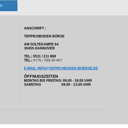
ANSCHRIFT :
TEPPICHBODEN BÖRSE
AM SOLTEKAMPE 64
30455 HANNOVER
TEL.: 0511 / 211 888
0176 / 568 30 467
TEL.:
E-MAIL: INFO@TEPPICHBODEN-BOERSE.D
E
ÖFFNUGSZEITEN
MONTAG BIS FREITAG: 09.00 - 18.00 UHR
SAMSTAG 09.00 - 13:00 UHR