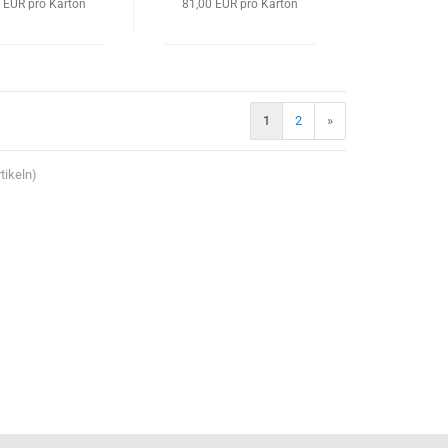
 EUR pro Karton
81,00 EUR pro Karton
1
2
»
tikeln)