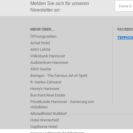
Melden Sie sich für
unseren
Newsletter an:
MEHR ÜBER...
FACEBO
Öffnungszeiten
TEPPIC
Achat Hotel
AWO Lehrte
Volksbank Hannover
Audizentrum Hannover
AWO Seelze
Barrique - The famous Art of Spirit
R. Hanke Zahnarzt
Henry's Hannover
Burchard Real Estate
Privatkunde Hannover - Sanierung von
Holzdielen
Altstadthotel Walldorf
Hotel Westerfeld
Copthorne Hotel