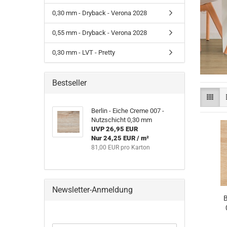
Click - 0
Fliesen - Tretford - Interland
Nadelvlies NV 300
0,30 mm - Dryback - Verona 2028
Click - Pu
Fliesen - Tretford - Interlife
Click - Pu
0,55 mm - Dryback - Verona 2028
0,30 mm - LVT - Pretty
Bestseller
Berlin - Eiche Creme 007 -
Nutzschicht 0,30 mm
UVP 26,95 EUR
Nur 24,25 EUR / m²
81,00 EUR pro Karton
Newsletter-Anmeldung
B