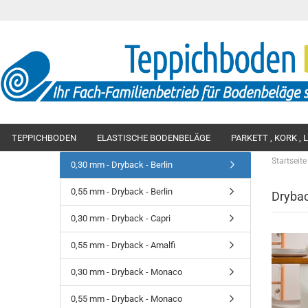
TEPPICHBODEN
ELASTISCHE BODENBELÄGE
PARKETT , KORK ,
Startseite
0,30 mm - Dryback - Berlin
0,55 mm - Dryback - Berlin
Drybac
TRETFORD
Vinyl - Belag - Stabil - Basic
Teppichboden - Schlinge
Parkett - Arcade
Click - 0,
VORWERK ®
Vinyl - Belag - Stabil - Plus
Teppichboden - Velours
Parkett - Lifetime
Click - 0,
0,30 mm - Dryback - Capri
LANO TEPPICHBODEN
Vinyl - Belag - Stabil - Ultra
Teppichboden - Frisé
Parkett - Landhausd
Click - 0,
GIRLOON ® INFLOOR
0,55 mm - Dryback - Amalfi
Vinyl - Belag - Texstyle - Strong
Teppichboden - Saxony
Click - 0,
Vinyl - Belag - Texstyle - Light
Click - 0,
0,30 mm - Dryback - Monaco
Vinyl - Belag - Twins Basic
Click - 0,
Vinyl - Belag - Twins Classic
Click - 0,
0,55 mm - Dryback - Monaco