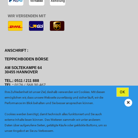
WIR VERSENDEN MIT
ANSCHRIFT :
TEPPICHBODEN BÖRSE
AM SOLTEKAMPE 64
30455 HANNOVER
TEL.: 0511 / 211 888
0176 / 568 30 467
TEL.:
OK
Ihre Zufriedenheit ist unser Ziel, deshalb verwenden wir Cookies. Mit diesen
E-MAIL: INFO@TEPPICHBODEN-BOERSE.D
E
ermöglichen wir, dass unsere Webseite zuverlässig und sicher läuft, wir die
ÖFFNUGSZEITEN
Performance im Blick behalten und Sie besser ansprechen können.
MONTAG BIS FREITAG: 09.00 - 18.00 UHR
SAMSTAG 09.00 - 13:00 UHR
Cookies werden benötigt, damit technisch alles funktioniert und Sie auch
externe Inhalte lesen können. Des Weiteren sammeln wir unter anderem
Daten über aufgerufene Seiten, getätigte Käufe oder geklickte Buttons, um so
unser Angebot an Sie zu Verbessern.