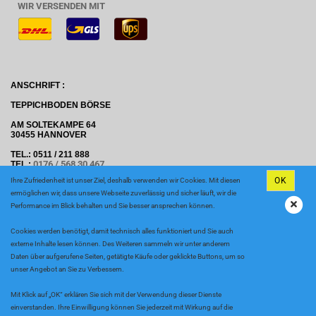
WIR VERSENDEN MIT
ANSCHRIFT :
TEPPICHBODEN BÖRSE
AM SOLTEKAMPE 64
30455 HANNOVER
TEL.: 0511 / 211 888
0176 / 568 30 467
TEL.:
OK
Ihre Zufriedenheit ist unser Ziel, deshalb verwenden wir Cookies. Mit diesen
E-MAIL: INFO@TEPPICHBODEN-BOERSE.D
E
ermöglichen wir, dass unsere Webseite zuverlässig und sicher läuft, wir die
ÖFFNUGSZEITEN
Performance im Blick behalten und Sie besser ansprechen können.
MONTAG BIS FREITAG: 09.00 - 18.00 UHR
SAMSTAG 09.00 - 13:00 UHR
Cookies werden benötigt, damit technisch alles funktioniert und Sie auch
externe Inhalte lesen können. Des Weiteren sammeln wir unter anderem
Daten über aufgerufene Seiten, getätigte Käufe oder geklickte Buttons, um so
unser Angebot an Sie zu Verbessern.
Mit Klick auf „OK“ erklären Sie sich mit der Verwendung dieser Dienste
Internetshop
by Gambio.de © 2020
einverstanden. Ihre Einwilligung können Sie jederzeit mit Wirkung auf die