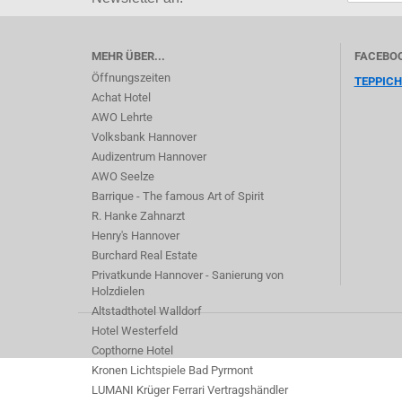
MEHR ÜBER...
FACEBO
Öffnungszeiten
TEPPIC
Achat Hotel
AWO Lehrte
Volksbank Hannover
Audizentrum Hannover
AWO Seelze
Barrique - The famous Art of Spirit
R. Hanke Zahnarzt
Henry's Hannover
Burchard Real Estate
Privatkunde Hannover - Sanierung von
Holzdielen
Altstadthotel Walldorf
Hotel Westerfeld
Copthorne Hotel
Kronen Lichtspiele Bad Pyrmont
LUMANI Krüger Ferrari Vertragshändler