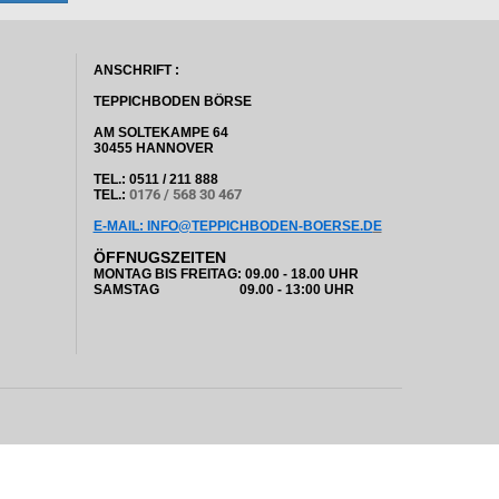
ANSCHRIFT :
TEPPICHBODEN BÖRSE
AM SOLTEKAMPE 64
30455 HANNOVER
TEL.: 0511 / 211 888
0176 / 568 30 467
TEL.:
E-MAIL: INFO@TEPPICHBODEN-BOERSE.D
E
ÖFFNUGSZEITEN
MONTAG BIS FREITAG: 09.00 - 18.00 UHR
SAMSTAG 09.00 - 13:00 UHR