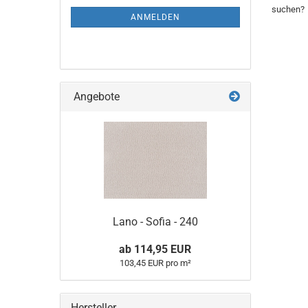
Click - 0
Fliesen - Tretford - Interland
Nadelvlies NV 300
suchen?
ANMELDEN
Click - Pu
Fliesen - Tretford - Interlife
Click - Pu
Angebote
Lano - Sofia - 240
ab 114,95 EUR
103,45 EUR pro m²
Hersteller