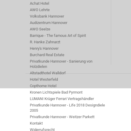
Achat Hotel
AWO Lehrte
Volksbank Hannover
Audizentrum Hannover
AWO Seelze
Barrique - The famous Art of Spirit
R. Hanke Zahnarzt
Henry's Hannover
Burchard Real Estate
Privatkunde Hannover - Sanierung von
Holzdielen
Altstadthotel Walldorf
Hotel Westerfeld
Copthorne Hotel
Kronen Lichtspiele Bad Pyrmont
LUMANI Krüger Ferrari Vertragshändler
Privatkunde Hannover - Life 2018 Designdiele
2005
Privatkunde Hannover - Weitzer Parkett
Kontakt
Widerrufsrecht