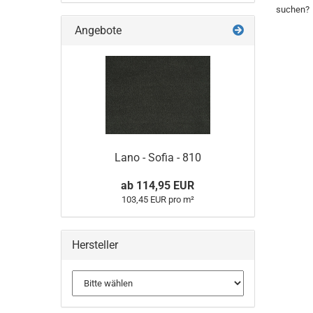
Click - 0
Fliesen - Tretford - Interland
Nadelvlies NV 300
suchen?
Click - Pu
Fliesen - Tretford - Interlife
Angebote
Click - Pu
Lano - Sofia - 810
ab 114,95 EUR
103,45 EUR pro m²
Hersteller